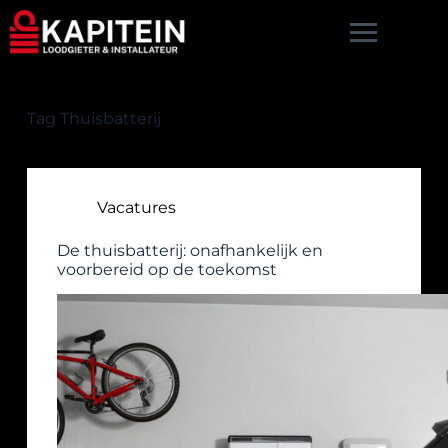
G
a
n
a
a
r
Tag
Thuisbatterij
d
e
i
n
Vacatures
h
o
u
De thuisbatterij: onafhankelijk en
d
voorbereid op de toekomst